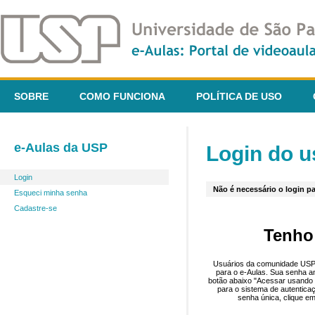
SOBRE
COMO FUNCIONA
POLÍTICA DE USO
e-Aulas da USP
Login do u
Login
Não é necessário o login pa
Esqueci minha senha
Cadastre-se
Tenho
Usuários da comunidade USP 
para o e-Aulas. Sua senha an
botão abaixo "Acessar usando 
para o sistema de autentica
senha única, clique em