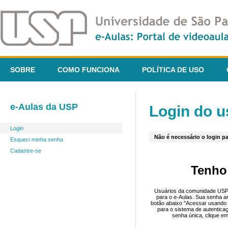
SOBRE
COMO FUNCIONA
POLÍTICA DE USO
e-Aulas da USP
Login do u
Login
Não é necessário o login pa
Esqueci minha senha
Cadastre-se
Tenho
Usuários da comunidade USP 
para o e-Aulas. Sua senha an
botão abaixo "Acessar usando 
para o sistema de autentica
senha única, clique em