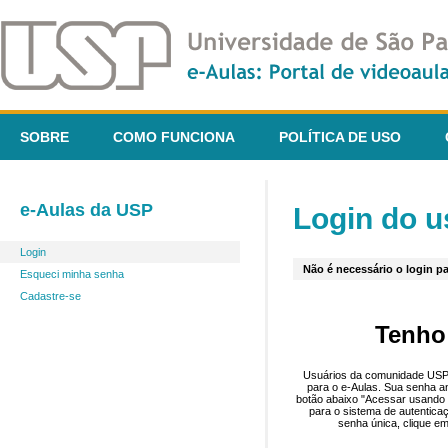
SOBRE
COMO FUNCIONA
POLÍTICA DE USO
e-Aulas da USP
Login do u
Login
Não é necessário o login pa
Esqueci minha senha
Cadastre-se
Tenho
Usuários da comunidade USP 
para o e-Aulas. Sua senha an
botão abaixo "Acessar usando 
para o sistema de autentica
senha única, clique em