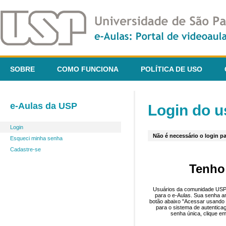
SOBRE
COMO FUNCIONA
POLÍTICA DE USO
e-Aulas da USP
Login do u
Login
Não é necessário o login pa
Esqueci minha senha
Cadastre-se
Tenho
Usuários da comunidade USP 
para o e-Aulas. Sua senha an
botão abaixo "Acessar usando 
para o sistema de autentica
senha única, clique em