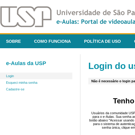
SOBRE
COMO FUNCIONA
POLÍTICA DE USO
e-Aulas da USP
Login do u
Login
Não é necessário o login pa
Esqueci minha senha
Cadastre-se
Tenho
Usuários da comunidade USP 
para o e-Aulas. Sua senha an
botão abaixo "Acessar usando 
para o sistema de autentica
senha única, clique em