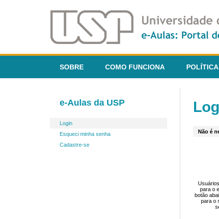
SOBRE
COMO FUNCIONA
POLÍTICA
e-Aulas da USP
Log
Login
Não é ne
Esqueci minha senha
Cadastre-se
Usuários
para o 
botão aba
para o 
s