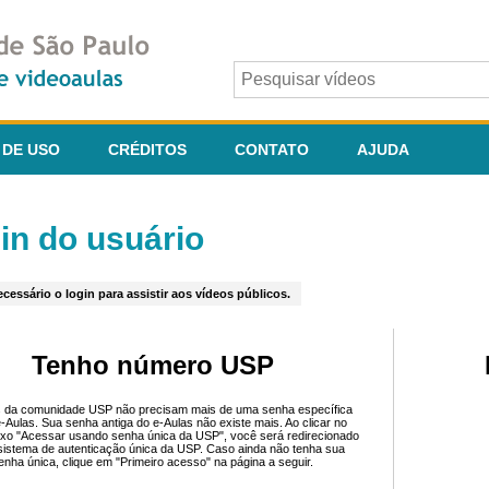
 DE USO
CRÉDITOS
CONTATO
AJUDA
in do usuário
cessário o login para assistir aos vídeos públicos.
Tenho número USP
 da comunidade USP não precisam mais de uma senha específica
e-Aulas. Sua senha antiga do e-Aulas não existe mais. Ao clicar no
ixo "Acessar usando senha única da USP", você será redirecionado
sistema de autenticação única da USP. Caso ainda não tenha sua
enha única, clique em "Primeiro acesso" na página a seguir.