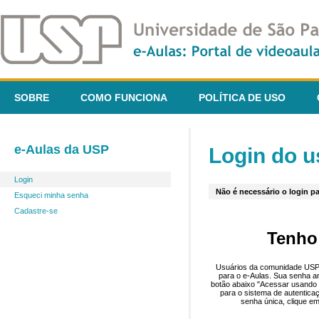
SOBRE
COMO FUNCIONA
POLÍTICA DE USO
e-Aulas da USP
Login do u
Login
Não é necessário o login pa
Esqueci minha senha
Cadastre-se
Tenho
Usuários da comunidade USP 
para o e-Aulas. Sua senha an
botão abaixo "Acessar usando 
para o sistema de autentica
senha única, clique em