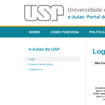
SOBRE
COMO FUNCIONA
POLÍTICA
e-Aulas da USP
Log
Login
Não é ne
Esqueci minha senha
Cadastre-se
Usuários
para o 
botão aba
para o 
s