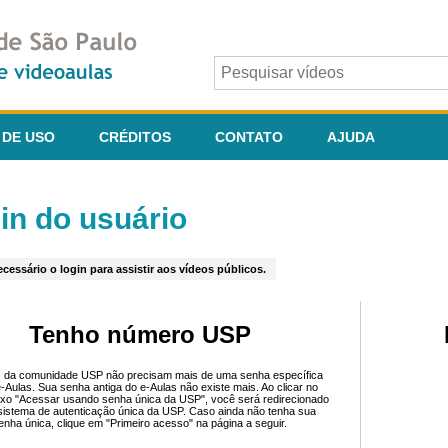
 DE USO
CRÉDITOS
CONTATO
AJUDA
in do usuário
cessário o login para assistir aos vídeos públicos.
Tenho número USP
 da comunidade USP não precisam mais de uma senha específica
e-Aulas. Sua senha antiga do e-Aulas não existe mais. Ao clicar no
ixo "Acessar usando senha única da USP", você será redirecionado
sistema de autenticação única da USP. Caso ainda não tenha sua
enha única, clique em "Primeiro acesso" na página a seguir.