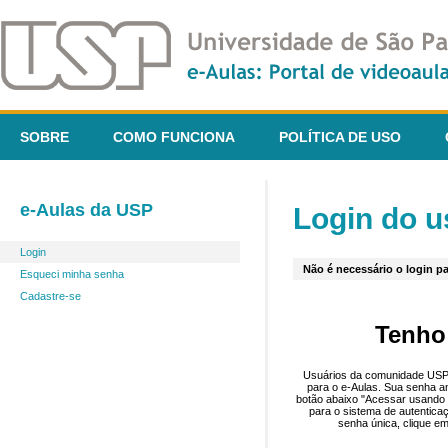
SOBRE
COMO FUNCIONA
POLÍTICA DE USO
e-Aulas da USP
Login do u
Login
Não é necessário o login pa
Esqueci minha senha
Cadastre-se
Tenho
Usuários da comunidade USP 
para o e-Aulas. Sua senha an
botão abaixo "Acessar usando 
para o sistema de autentica
senha única, clique em