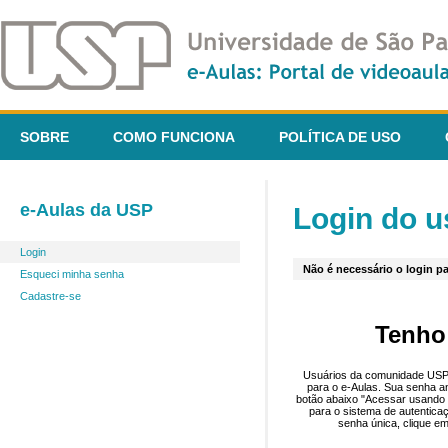
SOBRE
COMO FUNCIONA
POLÍTICA DE USO
e-Aulas da USP
Login do u
Login
Não é necessário o login pa
Esqueci minha senha
Cadastre-se
Tenho
Usuários da comunidade USP 
para o e-Aulas. Sua senha an
botão abaixo "Acessar usando 
para o sistema de autentica
senha única, clique em