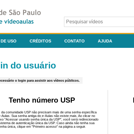
 DE USO
CRÉDITOS
CONTATO
AJUDA
in do usuário
cessário o login para assistir aos vídeos públicos.
Tenho número USP
 da comunidade USP não precisam mais de uma senha específica
e-Aulas. Sua senha antiga do e-Aulas não existe mais. Ao clicar no
ixo "Acessar usando senha única da USP", você será redirecionado
sistema de autenticação única da USP. Caso ainda não tenha sua
enha única, clique em "Primeiro acesso" na página a seguir.