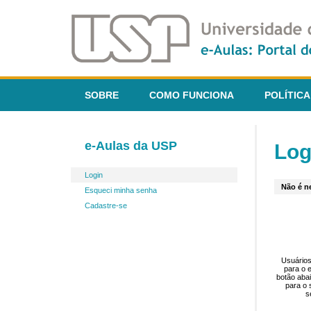
SOBRE
COMO FUNCIONA
POLÍTICA
e-Aulas da USP
Log
Login
Não é ne
Esqueci minha senha
Cadastre-se
Usuários
para o 
botão aba
para o 
s