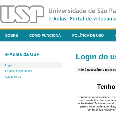
SOBRE
COMO FUNCIONA
POLÍTICA DE USO
e-Aulas da USP
Login do u
Login
Não é necessário o login pa
Esqueci minha senha
Cadastre-se
Tenho
Usuários da comunidade USP 
para o e-Aulas. Sua senha an
botão abaixo "Acessar usando 
para o sistema de autentica
senha única, clique em