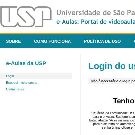
SOBRE
COMO FUNCIONA
POLÍTICA DE USO
e-Aulas da USP
Login do u
Login
Não é necessário o login pa
Esqueci minha senha
Cadastre-se
Tenho
Usuários da comunidade USP 
para o e-Aulas. Sua senha an
botão abaixo "Acessar usando 
para o sistema de autentica
senha única, clique em