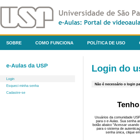
SOBRE
COMO FUNCIONA
POLÍTICA DE USO
e-Aulas da USP
Login do u
Login
Não é necessário o login pa
Esqueci minha senha
Cadastre-se
Tenho
Usuários da comunidade USP 
para o e-Aulas. Sua senha an
botão abaixo "Acessar usando 
para o sistema de autentica
senha única, clique em