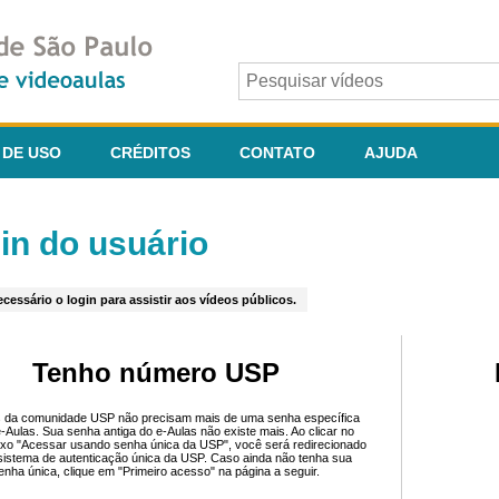
 DE USO
CRÉDITOS
CONTATO
AJUDA
in do usuário
cessário o login para assistir aos vídeos públicos.
Tenho número USP
 da comunidade USP não precisam mais de uma senha específica
e-Aulas. Sua senha antiga do e-Aulas não existe mais. Ao clicar no
ixo "Acessar usando senha única da USP", você será redirecionado
sistema de autenticação única da USP. Caso ainda não tenha sua
enha única, clique em "Primeiro acesso" na página a seguir.