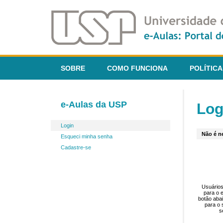
SOBRE
COMO FUNCIONA
POLÍTICA
e-Aulas da USP
Log
Login
Não é ne
Esqueci minha senha
Cadastre-se
Usuários
para o 
botão aba
para o 
s