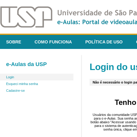
SOBRE
COMO FUNCIONA
POLÍTICA DE USO
e-Aulas da USP
Login do u
Login
Não é necessário o login pa
Esqueci minha senha
Cadastre-se
Tenho
Usuários da comunidade USP 
para o e-Aulas. Sua senha an
botão abaixo "Acessar usando 
para o sistema de autentica
senha única, clique em