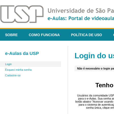
SOBRE
COMO FUNCIONA
POLÍTICA DE USO
e-Aulas da USP
Login do u
Login
Não é necessário o login pa
Esqueci minha senha
Cadastre-se
Tenho
Usuários da comunidade USP 
para o e-Aulas. Sua senha an
botão abaixo "Acessar usando 
para o sistema de autentica
senha única, clique em