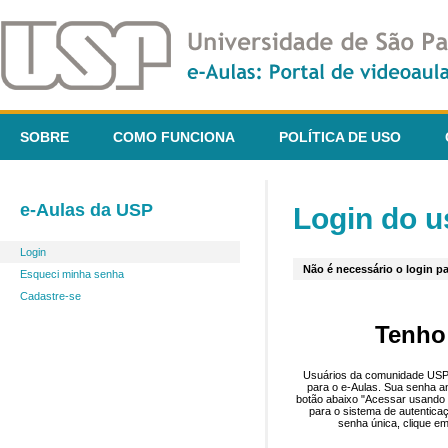
SOBRE
COMO FUNCIONA
POLÍTICA DE USO
e-Aulas da USP
Login do u
Login
Não é necessário o login pa
Esqueci minha senha
Cadastre-se
Tenho
Usuários da comunidade USP 
para o e-Aulas. Sua senha an
botão abaixo "Acessar usando 
para o sistema de autentica
senha única, clique em