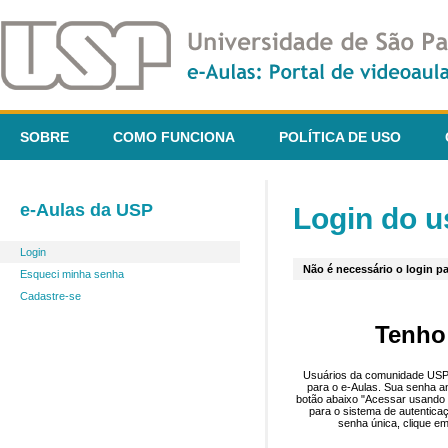
SOBRE
COMO FUNCIONA
POLÍTICA DE USO
e-Aulas da USP
Login do u
Login
Não é necessário o login pa
Esqueci minha senha
Cadastre-se
Tenho
Usuários da comunidade USP 
para o e-Aulas. Sua senha an
botão abaixo "Acessar usando 
para o sistema de autentica
senha única, clique em