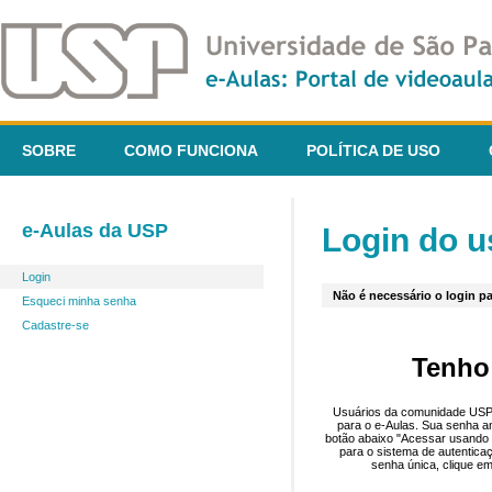
SOBRE
COMO FUNCIONA
POLÍTICA DE USO
e-Aulas da USP
Login do u
Login
Não é necessário o login pa
Esqueci minha senha
Cadastre-se
Tenho
Usuários da comunidade USP 
para o e-Aulas. Sua senha an
botão abaixo "Acessar usando 
para o sistema de autentica
senha única, clique em