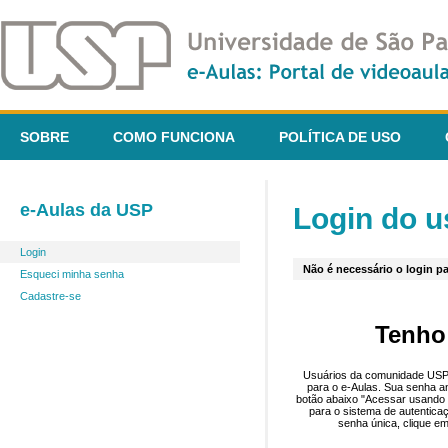
SOBRE
COMO FUNCIONA
POLÍTICA DE USO
e-Aulas da USP
Login do u
Login
Não é necessário o login pa
Esqueci minha senha
Cadastre-se
Tenho
Usuários da comunidade USP 
para o e-Aulas. Sua senha an
botão abaixo "Acessar usando 
para o sistema de autentica
senha única, clique em