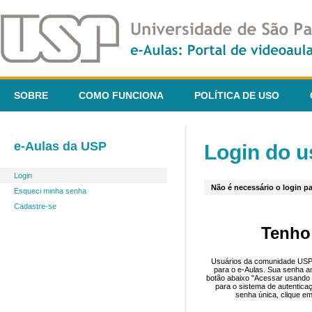
SOBRE
COMO FUNCIONA
POLÍTICA DE USO
e-Aulas da USP
Login do u
Login
Não é necessário o login pa
Esqueci minha senha
Cadastre-se
Tenho
Usuários da comunidade USP 
para o e-Aulas. Sua senha an
botão abaixo "Acessar usando 
para o sistema de autentica
senha única, clique em