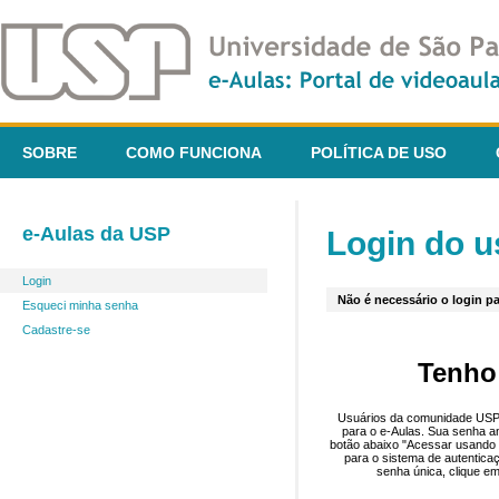
SOBRE
COMO FUNCIONA
POLÍTICA DE USO
e-Aulas da USP
Login do u
Login
Não é necessário o login pa
Esqueci minha senha
Cadastre-se
Tenho
Usuários da comunidade USP 
para o e-Aulas. Sua senha an
botão abaixo "Acessar usando 
para o sistema de autentica
senha única, clique em