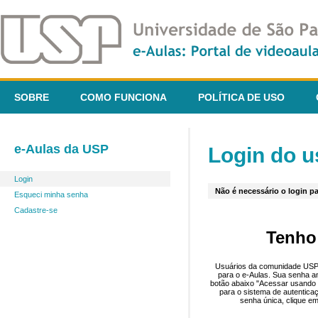
SOBRE
COMO FUNCIONA
POLÍTICA DE USO
e-Aulas da USP
Login do u
Login
Não é necessário o login pa
Esqueci minha senha
Cadastre-se
Tenho
Usuários da comunidade USP 
para o e-Aulas. Sua senha an
botão abaixo "Acessar usando 
para o sistema de autentica
senha única, clique em