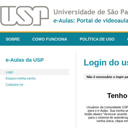
SOBRE
COMO FUNCIONA
POLÍTICA DE USO
e-Aulas da USP
Login do u
Login
Não é necessário o login pa
Esqueci minha senha
Cadastre-se
Tenho
Usuários da comunidade USP 
para o e-Aulas. Sua senha an
botão abaixo "Acessar usando 
para o sistema de autentica
senha única, clique em