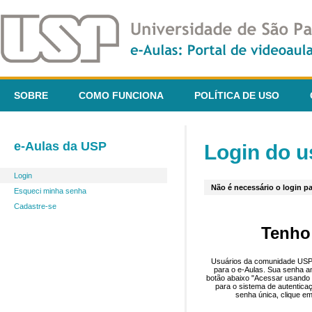
SOBRE
COMO FUNCIONA
POLÍTICA DE USO
e-Aulas da USP
Login do u
Login
Não é necessário o login pa
Esqueci minha senha
Cadastre-se
Tenho
Usuários da comunidade USP 
para o e-Aulas. Sua senha an
botão abaixo "Acessar usando 
para o sistema de autentica
senha única, clique em