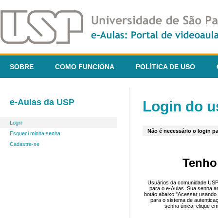
SOBRE
COMO FUNCIONA
POLÍTICA DE USO
e-Aulas da USP
Login do u
Login
Não é necessário o login pa
Esqueci minha senha
Cadastre-se
Tenho
Usuários da comunidade USP 
para o e-Aulas. Sua senha an
botão abaixo "Acessar usando 
para o sistema de autentica
senha única, clique em