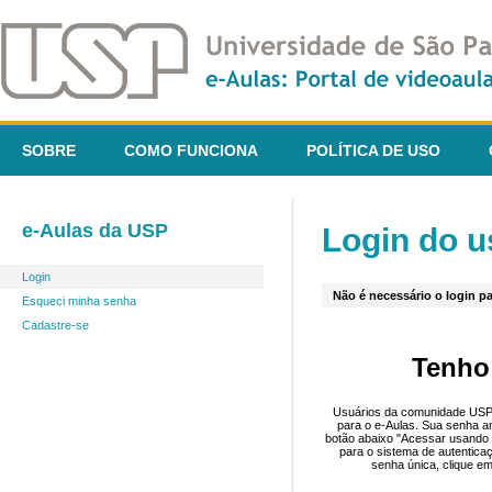
SOBRE
COMO FUNCIONA
POLÍTICA DE USO
e-Aulas da USP
Login do u
Login
Não é necessário o login pa
Esqueci minha senha
Cadastre-se
Tenho
Usuários da comunidade USP 
para o e-Aulas. Sua senha an
botão abaixo "Acessar usando 
para o sistema de autentica
senha única, clique em