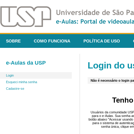
SOBRE
COMO FUNCIONA
POLÍTICA DE USO
e-Aulas da USP
Login do u
Login
Não é necessário o login pa
Esqueci minha senha
Cadastre-se
Tenho
Usuários da comunidade USP 
para o e-Aulas. Sua senha an
botão abaixo "Acessar usando 
para o sistema de autentica
senha única, clique em