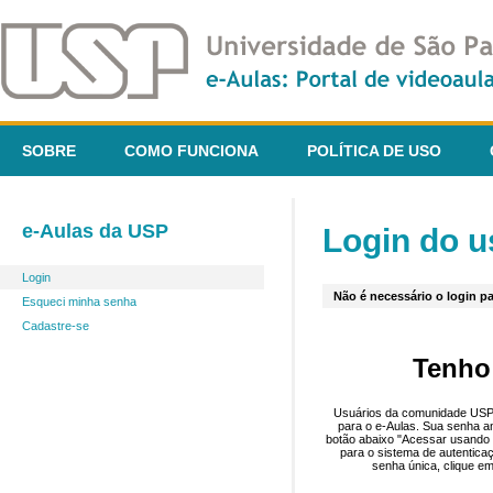
SOBRE
COMO FUNCIONA
POLÍTICA DE USO
e-Aulas da USP
Login do u
Login
Não é necessário o login pa
Esqueci minha senha
Cadastre-se
Tenho
Usuários da comunidade USP 
para o e-Aulas. Sua senha an
botão abaixo "Acessar usando 
para o sistema de autentica
senha única, clique em