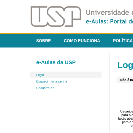
SOBRE
COMO FUNCIONA
POLÍTICA
e-Aulas da USP
Log
Login
Não é ne
Esqueci minha senha
Cadastre-se
Usuários
para o 
botão aba
para o 
s