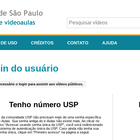
 DE USO
CRÉDITOS
CONTATO
AJUDA
in do usuário
cessário o login para assistir aos vídeos públicos.
Tenho número USP
 da comunidade USP não precisam mais de uma senha específica
e-Aulas. Sua senha antiga do e-Aulas não existe mais. Ao clicar no
ixo "Acessar usando senha única da USP", você será redirecionado
sistema de autenticação única da USP. Caso ainda não tenha sua
enha única, clique em "Primeiro acesso" na página a seguir.