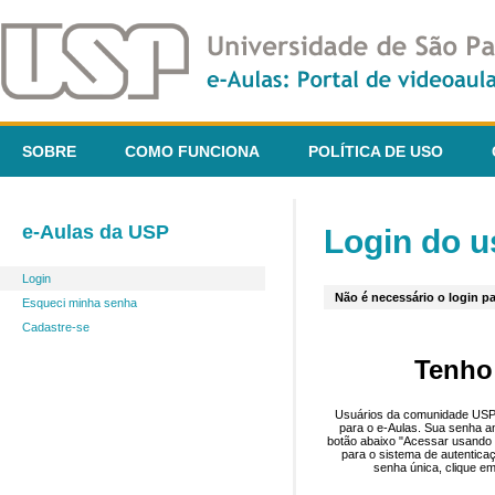
SOBRE
COMO FUNCIONA
POLÍTICA DE USO
e-Aulas da USP
Login do u
Login
Não é necessário o login pa
Esqueci minha senha
Cadastre-se
Tenho
Usuários da comunidade USP 
para o e-Aulas. Sua senha an
botão abaixo "Acessar usando 
para o sistema de autentica
senha única, clique em