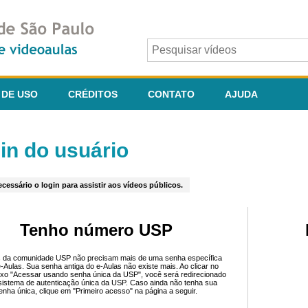
 DE USO
CRÉDITOS
CONTATO
AJUDA
in do usuário
cessário o login para assistir aos vídeos públicos.
Tenho número USP
 da comunidade USP não precisam mais de uma senha específica
e-Aulas. Sua senha antiga do e-Aulas não existe mais. Ao clicar no
ixo "Acessar usando senha única da USP", você será redirecionado
sistema de autenticação única da USP. Caso ainda não tenha sua
enha única, clique em "Primeiro acesso" na página a seguir.