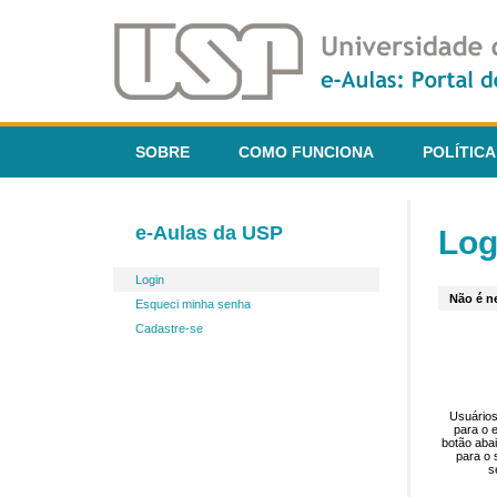
SOBRE
COMO FUNCIONA
POLÍTICA
e-Aulas da USP
Log
Login
Não é ne
Esqueci minha senha
Cadastre-se
Usuários
para o 
botão aba
para o 
s