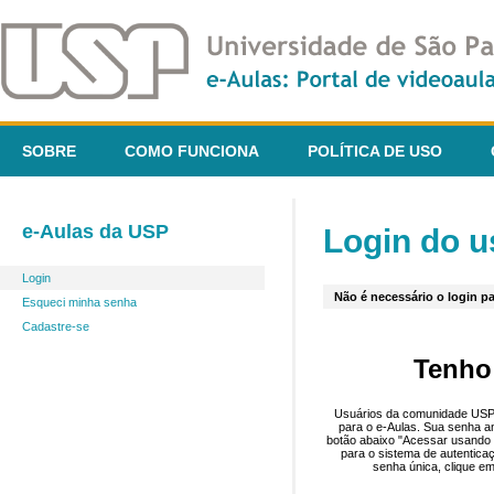
SOBRE
COMO FUNCIONA
POLÍTICA DE USO
e-Aulas da USP
Login do u
Login
Não é necessário o login pa
Esqueci minha senha
Cadastre-se
Tenho
Usuários da comunidade USP 
para o e-Aulas. Sua senha an
botão abaixo "Acessar usando 
para o sistema de autentica
senha única, clique em