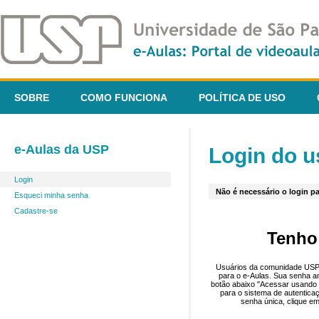
SOBRE
COMO FUNCIONA
POLÍTICA DE USO
e-Aulas da USP
Login do u
Login
Não é necessário o login pa
Esqueci minha senha
Cadastre-se
Tenho
Usuários da comunidade USP 
para o e-Aulas. Sua senha an
botão abaixo "Acessar usando 
para o sistema de autentica
senha única, clique em