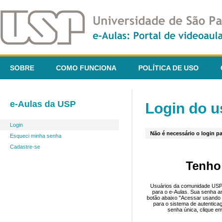
SOBRE
COMO FUNCIONA
POLÍTICA DE USO
e-Aulas da USP
Login do u
Login
Não é necessário o login pa
Esqueci minha senha
Cadastre-se
Tenho
Usuários da comunidade USP 
para o e-Aulas. Sua senha an
botão abaixo "Acessar usando 
para o sistema de autentica
senha única, clique em