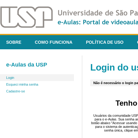
SOBRE
COMO FUNCIONA
POLÍTICA DE USO
e-Aulas da USP
Login do u
Login
Não é necessário o login pa
Esqueci minha senha
Cadastre-se
Tenho
Usuários da comunidade USP 
para o e-Aulas. Sua senha an
botão abaixo "Acessar usando 
para o sistema de autentica
senha única, clique em