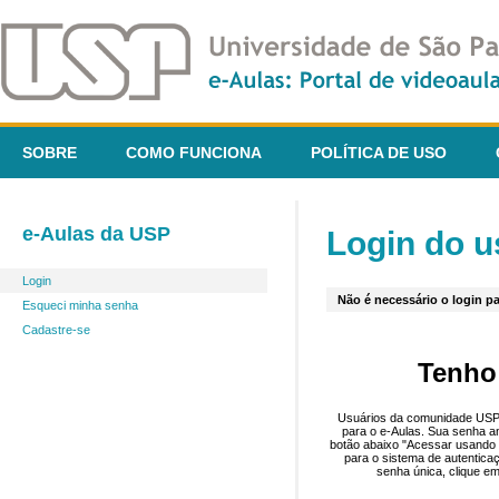
SOBRE
COMO FUNCIONA
POLÍTICA DE USO
e-Aulas da USP
Login do u
Login
Não é necessário o login pa
Esqueci minha senha
Cadastre-se
Tenho
Usuários da comunidade USP 
para o e-Aulas. Sua senha an
botão abaixo "Acessar usando 
para o sistema de autentica
senha única, clique em