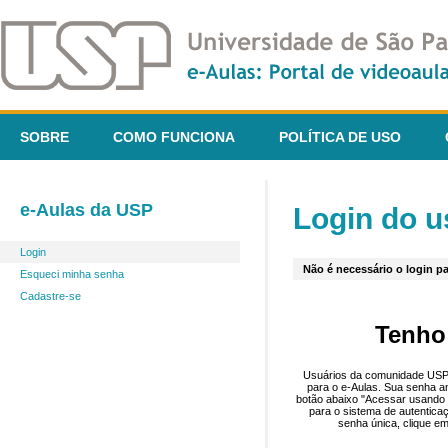
SOBRE
COMO FUNCIONA
POLÍTICA DE USO
e-Aulas da USP
Login do u
Login
Não é necessário o login pa
Esqueci minha senha
Cadastre-se
Tenho
Usuários da comunidade USP 
para o e-Aulas. Sua senha an
botão abaixo "Acessar usando 
para o sistema de autentica
senha única, clique em