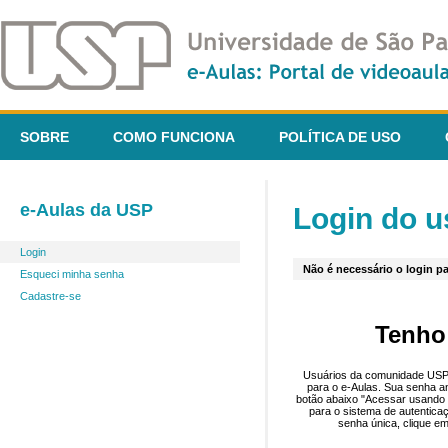
SOBRE
COMO FUNCIONA
POLÍTICA DE USO
e-Aulas da USP
Login do u
Login
Não é necessário o login pa
Esqueci minha senha
Cadastre-se
Tenho
Usuários da comunidade USP 
para o e-Aulas. Sua senha an
botão abaixo "Acessar usando 
para o sistema de autentica
senha única, clique em