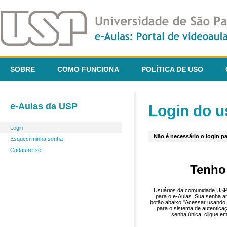
SOBRE
COMO FUNCIONA
POLÍTICA DE USO
e-Aulas da USP
Login do u
Login
Não é necessário o login pa
Esqueci minha senha
Cadastre-se
Tenho
Usuários da comunidade USP 
para o e-Aulas. Sua senha an
botão abaixo "Acessar usando 
para o sistema de autentica
senha única, clique em