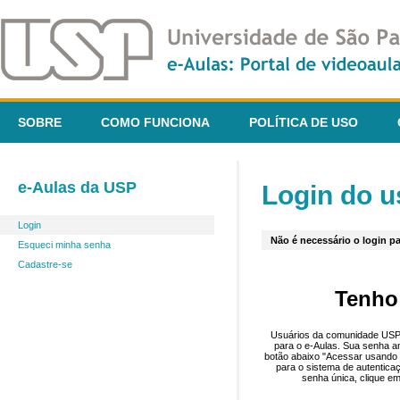
SOBRE
COMO FUNCIONA
POLÍTICA DE USO
e-Aulas da USP
Login do u
Login
Não é necessário o login pa
Esqueci minha senha
Cadastre-se
Tenho
Usuários da comunidade USP 
para o e-Aulas. Sua senha an
botão abaixo "Acessar usando 
para o sistema de autentica
senha única, clique em