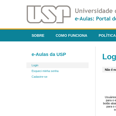
SOBRE
COMO FUNCIONA
POLÍTICA
e-Aulas da USP
Log
Login
Não é ne
Esqueci minha senha
Cadastre-se
Usuários
para o 
botão aba
para o 
s