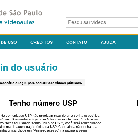
 DE USO
CRÉDITOS
CONTATO
AJUDA
in do usuário
cessário o login para assistir aos vídeos públicos.
Tenho número USP
 da comunidade USP não precisam mais de uma senha específica
e-Aulas. Sua senha antiga do e-Aulas não existe mais. Ao clicar no
ixo "Acessar usando senha única da USP", você será redirecionado
sistema de autenticação única da USP. Caso ainda não tenha sua
enha única, clique em "Primeiro acesso" na página a seguir.