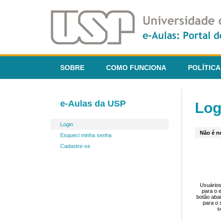
SOBRE
COMO FUNCIONA
POLÍTICA
e-Aulas da USP
Log
Login
Não é ne
Esqueci minha senha
Cadastre-se
Usuários
para o 
botão aba
para o 
s