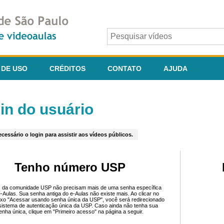
 DE USO
CRÉDITOS
CONTATO
AJUDA
in do usuário
cessário o login para assistir aos vídeos públicos.
Tenho número USP
 da comunidade USP não precisam mais de uma senha específica
e-Aulas. Sua senha antiga do e-Aulas não existe mais. Ao clicar no
ixo "Acessar usando senha única da USP", você será redirecionado
sistema de autenticação única da USP. Caso ainda não tenha sua
enha única, clique em "Primeiro acesso" na página a seguir.