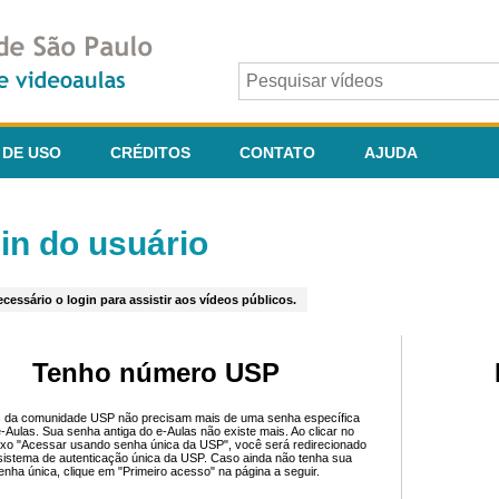
 DE USO
CRÉDITOS
CONTATO
AJUDA
in do usuário
cessário o login para assistir aos vídeos públicos.
Tenho número USP
 da comunidade USP não precisam mais de uma senha específica
e-Aulas. Sua senha antiga do e-Aulas não existe mais. Ao clicar no
ixo "Acessar usando senha única da USP", você será redirecionado
sistema de autenticação única da USP. Caso ainda não tenha sua
enha única, clique em "Primeiro acesso" na página a seguir.