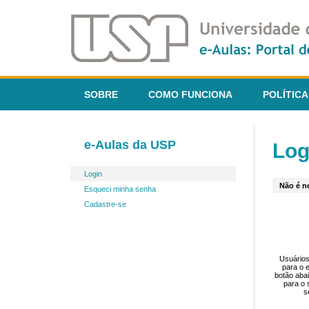
SOBRE
COMO FUNCIONA
POLÍTICA
e-Aulas da USP
Log
Login
Não é ne
Esqueci minha senha
Cadastre-se
Usuários
para o 
botão aba
para o 
s