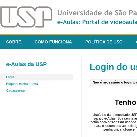
SOBRE
COMO FUNCIONA
POLÍTICA DE USO
e-Aulas da USP
Login do u
Login
Não é necessário o login pa
Esqueci minha senha
Cadastre-se
Tenho
Usuários da comunidade USP 
para o e-Aulas. Sua senha an
botão abaixo "Acessar usando 
para o sistema de autentica
senha única, clique em