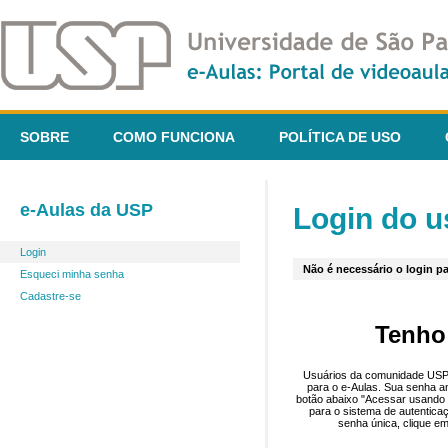
SOBRE
COMO FUNCIONA
POLÍTICA DE USO
e-Aulas da USP
Login do u
Login
Não é necessário o login pa
Esqueci minha senha
Cadastre-se
Tenho
Usuários da comunidade USP 
para o e-Aulas. Sua senha an
botão abaixo "Acessar usando 
para o sistema de autentica
senha única, clique em