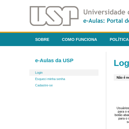
SOBRE
COMO FUNCIONA
POLÍTICA
e-Aulas da USP
Log
Login
Não é ne
Esqueci minha senha
Cadastre-se
Usuários
para o 
botão aba
para o 
s