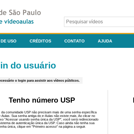
 DE USO
CRÉDITOS
CONTATO
AJUDA
in do usuário
cessário o login para assistir aos vídeos públicos.
Tenho número USP
 da comunidade USP não precisam mais de uma senha específica
e-Aulas. Sua senha antiga do e-Aulas não existe mais. Ao clicar no
ixo "Acessar usando senha única da USP", você será redirecionado
sistema de autenticação única da USP. Caso ainda não tenha sua
enha única, clique em "Primeiro acesso" na página a seguir.