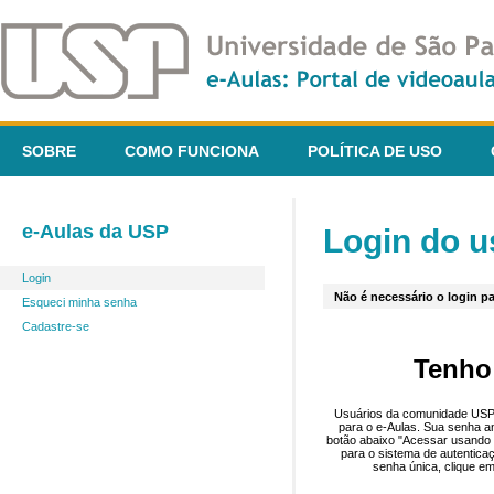
SOBRE
COMO FUNCIONA
POLÍTICA DE USO
e-Aulas da USP
Login do u
Login
Não é necessário o login pa
Esqueci minha senha
Cadastre-se
Tenho
Usuários da comunidade USP 
para o e-Aulas. Sua senha an
botão abaixo "Acessar usando 
para o sistema de autentica
senha única, clique em