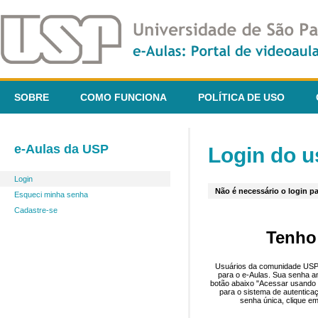
SOBRE
COMO FUNCIONA
POLÍTICA DE USO
e-Aulas da USP
Login do u
Login
Não é necessário o login pa
Esqueci minha senha
Cadastre-se
Tenho
Usuários da comunidade USP 
para o e-Aulas. Sua senha an
botão abaixo "Acessar usando 
para o sistema de autentica
senha única, clique em